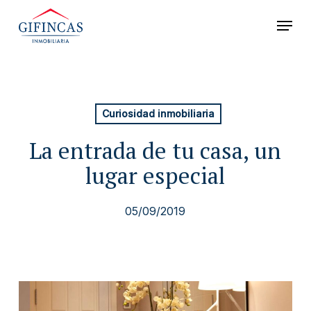
Skip
Menu
to
Close
main
Menu
content
Curiosidad inmobiliaria
La entrada de tu casa, un
lugar especial
05/09/2019