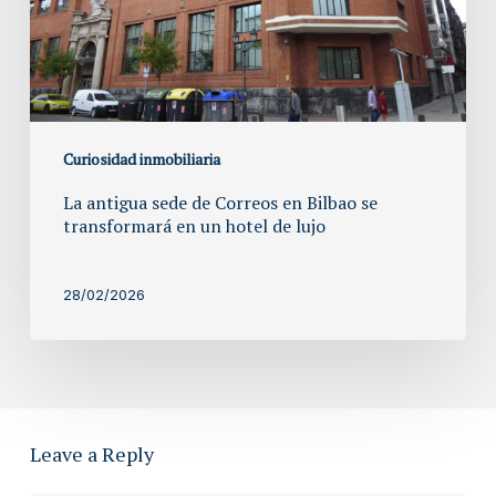
Bilbao
se
transformará
en
un
hotel
Curiosidad inmobiliaria
de
La antigua sede de Correos en Bilbao se
lujo
transformará en un hotel de lujo
28/02/2026
Leave a Reply