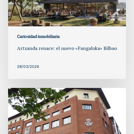
Curiosidad inmobiliaria
Artxanda renace: el nuevo «Fangaloka» Bilbao
28/03/2026
La
antigua
sede
de
Correos
en