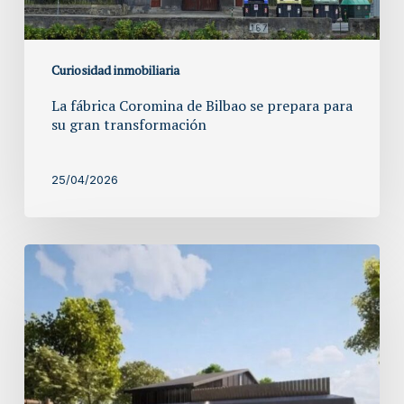
gran
transformación
Curiosidad inmobiliaria
La fábrica Coromina de Bilbao se prepara para
su gran transformación
25/04/2026
Artxanda
renace:
el
nuevo
«Fangaloka»
Bilbao