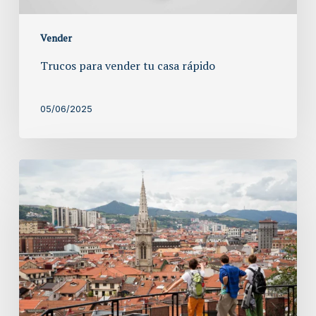
Vender
Trucos para vender tu casa rápido
05/06/2025
¿Cuál
es
el
barrio
donde
más
pisos
se
venden