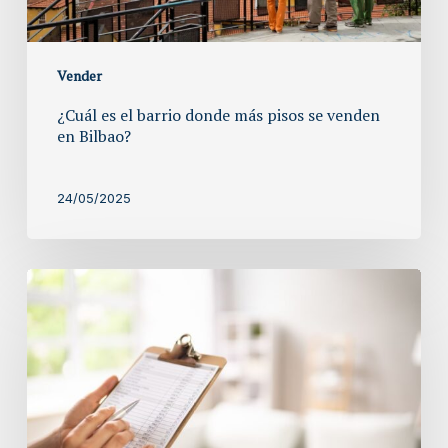
en
Bilbao?
Vender
¿Cuál es el barrio donde más pisos se venden
en Bilbao?
24/05/2025
¿Cuánto
vale
tu
propiedad
inmobiliaria?