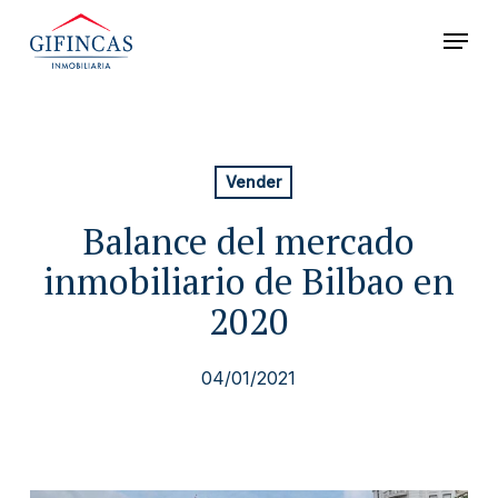
Skip
Menu
to
Close
main
Menu
content
Vender
Balance del mercado
inmobiliario de Bilbao en
2020
04/01/2021