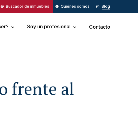
Buscador de inmuebles
Quiénes somos
Blog
cer?
Soy un profesional
Contacto
o frente al