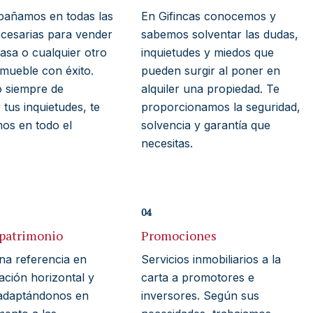
añamos en todas las
En Gifincas conocemos y
ecesarias para vender
sabemos solventar las dudas,
casa o cualquier otro
inquietudes y miedos que
nmueble con éxito.
pueden surgir al poner en
o siempre de
alquiler una propiedad. Te
tus inquietudes, te
proporcionamos la seguridad,
os en todo el
solvencia y garantía que
necesitas.
04
 patrimonio
Promociones
a referencia en
Servicios inmobiliarios a la
ación horizontal y
carta a promotores e
, adaptándonos en
inversores. Según sus