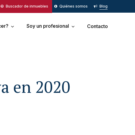
Buscador de inmuebles
Quiénes somos
Blog
cer?
Soy un profesional
Contacto
va en 2020